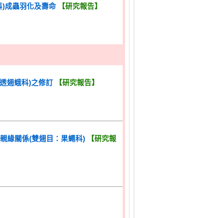
目：螟蛾科)成蟲羽化及壽命
【研究報告】
目：透翅蛾科)之修訂
【研究報告】
群 的親緣關係(雙翅目：果蠅科)
【研究報