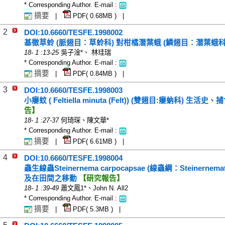
* Corresponding Author. E-mail :
摘要
|
PDF(
0.68
MB ) |
2
DOI:10.6660/TESFE.1998002
基徵草蛉 (脈翅目：草蛉科) 對柑橘潛葉蛾 (鱗翅目：潛葉蛾
18
-
1
:13-25
吳子淦*、 林珪瑞
* Corresponding Author. E-mail :
摘要
|
PDF(
0.84
MB ) |
3
DOI:10.6660/TESFE.1998003
小癭蚊 ( Feltiella minuta (Felt)) (雙翅目:癭蚋科
告】
18
-
1
:27-37
何琦琛、陳文華*
* Corresponding Author. E-mail :
摘要
|
PDF(
6.61
MB ) |
4
DOI:10.6660/TESFE.1998004
蟲生線蟲Steinernema carpocapsae (線蟲綱：Steiner
及在田間之移動
【研究報告】
18
-
1
:39-49
蕭文鳳1*、John N. All2
* Corresponding Author. E-mail :
摘要
|
PDF(
5.3
MB ) |