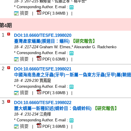
18
-
3
:207-215
賴郁雯、佐藤正孝、楊平世*
* Corresponding Author. E-mail :
摘要
|
PDF(
3.84
MB ) |
第4期
1
DOI:10.6660/TESFE.1998020
臺灣產家蟻屬(膜翅目：蟻科)
【研究報告】
18
-
4
:217-224
Graham W. Elmes,* Alexander G. Radchenko
* Corresponding Author. E-mail :
摘要
|
PDF(
0.63
MB ) |
2
DOI:10.6660/TESFE.1998021
中國海南島產之牙蟲(牙甲)－新屬－偽東方牙蟲(牙甲)屬(鞘翅
18
-
4
:229-230
賈鳳龍
* Corresponding Author. E-mail :
摘要
|
PDF(
3.69
MB ) |
3
DOI:10.6660/TESFE.1998022
麗大蜻屬一新種記述(蜻蛉目：偽蜻蛉科)
【研究報告】
18
-
4
:231-234
江堯樺
* Corresponding Author. E-mail :
摘要
|
PDF(
3.69
MB ) |