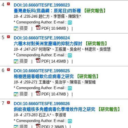
4
DOI:10.6660/TESFE.1998023
臺灣產蚖科(昆蟲綱：原尾目)四新種
【研究報告】
18
-
4
:235-246
趙仁方、李慧儒、陳錦生*
* Corresponding Author. E-mail :
摘要
|
PDF(
10.94
MB ) |
5
DOI:10.6660/TESFE.1998024
六種木材對美洲室塵璊的抑制力探討
【研究報告】
18
-
4
:247-257
何琦琛*、王振瀾、吳金村、林建宗、吳懷慧
* Corresponding Author. E-mail :
摘要
|
PDF(
14.45
MB ) |
6
DOI:10.6660/TESFE.1998025
榕樹透翅毒蛾軟化症病毒之研究
【研究報告】
18
-
4
:259-271
王重雄*、吳治宇、陳瑋芸、陳智維
* Corresponding Author. E-mail :
摘要
|
PDF(
10.47
MB ) |
7
DOI:10.6660/TESFE.1998026
斜紋夜蛾核多角體病毒化學增效作用之研究
【研究報告】
18
-
4
:273-283
石正人*、李淑增
* Corresponding Author. E-mail :
摘要
|
PDF(
2.38
MB ) |