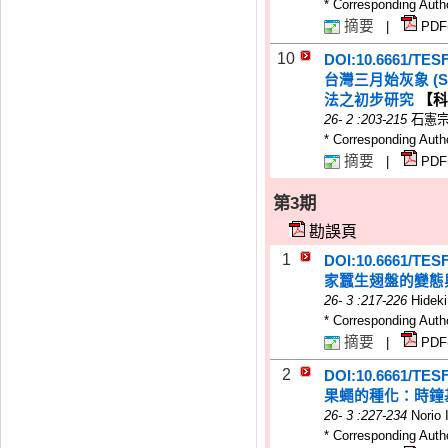
* Corresponding Auth
摘要
|
PDF
10
DOI:10.6661/TES
台灣三月始灰象 (Sy
法之初步研究
【科
26
-
2
:203-215
石憲宗
* Corresponding Auth
摘要
|
PDF
第3期
勘誤頁
1
DOI:10.6661/TES
家蠶生翅盤的變態
26
-
3
:217-226
Hidek
* Corresponding Auth
摘要
|
PDF
2
DOI:10.6661/TES
果蠅的種化：時鐘
26
-
3
:227-234
Norio
* Corresponding Auth