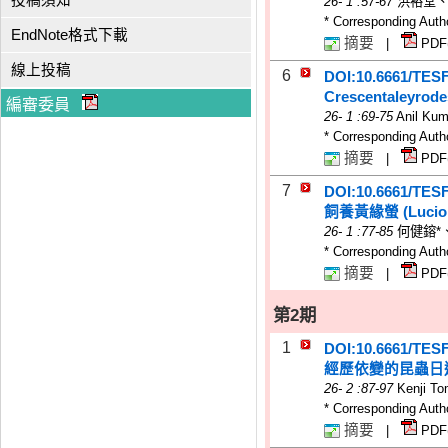
投稿須知
26
-
1
:57-67
洪裕堂、
* Corresponding Auth
EndNote格式下載
摘要
|
PDF
線上投稿
6
DOI:10.6661/TES
Crescentaley
編審委員
26
-
1
:69-75
Anil Ku
* Corresponding Auth
摘要
|
PDF
7
DOI:10.6661/TES
飼養黃緣螢 (Luci
26
-
1
:77-85
何健鎔*
* Corresponding Auth
摘要
|
PDF
第2期
1
DOI:10.6661/TES
經歷依變的昆蟲日
26
-
2
:87-97
Kenji T
* Corresponding Auth
摘要
|
PDF