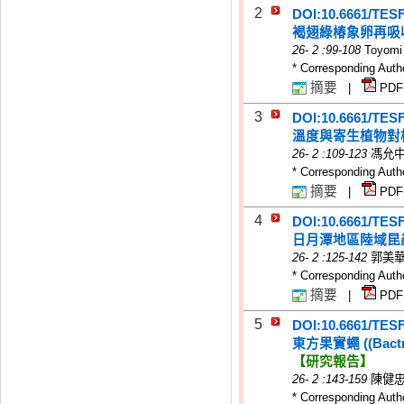
2
DOI:10.6661/TES
褐翅綠椿象卵再吸
26
-
2
:99-108
Toyomi
* Corresponding Auth
摘要
|
PDF
3
DOI:10.6661/TES
溫度與寄生植物對柑桔木蝨
26
-
2
:109-123
馮允中
* Corresponding Auth
摘要
|
PDF
4
DOI:10.6661/TES
日月潭地區陸域昆
26
-
2
:125-142
郭美華
* Corresponding Auth
摘要
|
PDF
5
DOI:10.6661/TES
東方果實蠅 ((Bact
【研究報告】
26
-
2
:143-159
陳健忠
* Corresponding Auth