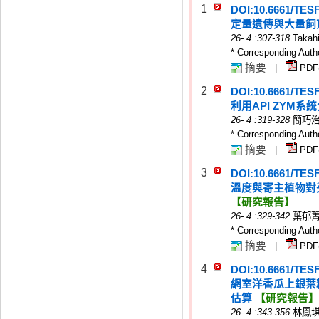
1
DOI:10.6661/TES
定量遺傳與大量飼育昆蟲
26
-
4
:307-318
Takah
* Corresponding Auth
摘要
|
PDF
2
DOI:10.6661/TES
利用API ZY
26
-
4
:319-328
簡巧治
* Corresponding Auth
摘要
|
PDF
3
DOI:10.6661/TES
溫度與寄主植物對美地綿
【研究報告】
26
-
4
:329-342
葉郁菁
* Corresponding Auth
摘要
|
PDF
4
DOI:10.6661/TES
網室洋香瓜上銀葉粉蝨 (
估算
【研究報告】
26
-
4
:343-356
林鳳琪