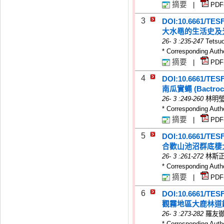
摘要
|
PDF
3
DOI:10.6661/TES
大水黽的生活史及
26
-
3
:235-247
Tetsu
* Corresponding Auth
摘要
|
PDF
4
DOI:10.6661/TES
南瓜實蠅 (Bactr
26
-
3
:249-260
林明瑩
* Corresponding Auth
摘要
|
PDF
5
DOI:10.6661/TES
合歡山池沼群底棲
26
-
3
:261-272
林斯正
* Corresponding Auth
摘要
|
PDF
6
DOI:10.6661/TES
觀霧地區大鹿林道
26
-
3
:273-282
羅友徹
* Corresponding Auth