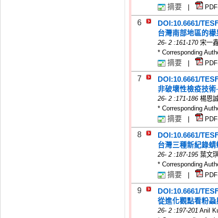
摘要
|
PDF
6
DOI:10.6661/TES
台灣南部地區的檬
26
-
2
:161-170
宋一鑫
* Corresponding Auth
摘要
|
PDF
7
DOI:10.6661/TES
非破壞性檢疫技術
26
-
2
:171-186
楊恩誠
* Corresponding Auth
摘要
|
PDF
8
DOI:10.6661/TES
台灣三種新紀錄蜻
26
-
2
:187-195
葉文琪
* Corresponding Auth
摘要
|
PDF
9
DOI:10.6661/TES
從進化觀點看粉蝨
26
-
2
:197-201
Anil 