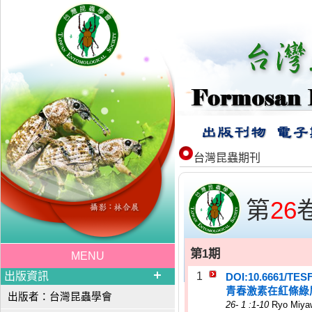
台灣昆蟲期刊
第
26
第1期
MENU
出版資訊
1
DOI:10.6661/TES
青春激素在紅條綠
出版者：台灣昆蟲學會
26
-
1
:1-10
Ryo Miyaw