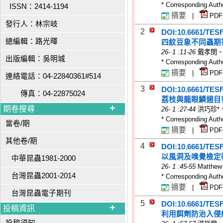
* Corresponding Auth
ISSN：2414-1194
摘要
|
PDF
發行人：林宗岐
2
DOI:10.6661/TES
總編輯：路光暉
四紋豆象不同蟲期
26
-
1
:11-26
戴孝閔、
出版編輯：吳明城
* Corresponding Auth
摘要
|
PDF
連絡電話：04-22840361#514
3
DOI:10.6661/TES
傳真：04-22875024
荔枝與龍眼鱗翅目
期卷搜尋
26
-
1
:27-44
洪巧珍*
* Corresponding Auth
當卷/期
摘要
|
PDF
其他卷/期
4
DOI:10.6661/TES
以風洞及嗅覺檢定
中華昆蟲1981-2000
26
-
1
:45-55
Matthew 
台灣昆蟲2001-2014
* Corresponding Auth
摘要
|
PDF
台灣昆蟲電子期刊
5
DOI:10.6661/TES
投稿資訊
利用餌劑防治入侵紅火蟻 