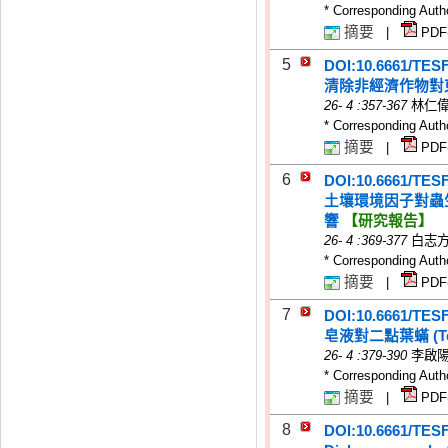
* Corresponding Auth
摘要
|
PDF
5
DOI:10.6661/TES
清除非經濟作物對東方果實
26
-
4
:357-367
林仁
* Corresponding Auth
摘要
|
PDF
6
DOI:10.6661/TES
土壤環境因子對蟲生線蟲 (
響
【研究報告】
26
-
4
:369-377
白志方
* Corresponding Auth
摘要
|
PDF
7
DOI:10.6661/TES
皂液對二點葉蟎 (Tet
26
-
4
:379-390
李啟陽
* Corresponding Auth
摘要
|
PDF
8
DOI:10.6661/TES