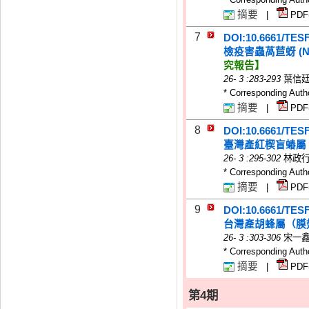
摘要
|
PDF
7
DOI:10.6661/TES
檢疫害蟲萵苣蚜 (Nason
究報告】
26
-
3
:283-293
葉信廷
* Corresponding Auth
摘要
|
PDF
8
DOI:10.6661/TES
臺灣產紅楔盲蝽屬
26
-
3
:295-302
林政行
* Corresponding Auth
摘要
|
PDF
9
DOI:10.6661/TES
台灣產胡蜂屬（膜
26
-
3
:303-306
宋一鑫
* Corresponding Auth
摘要
|
PDF
第4期