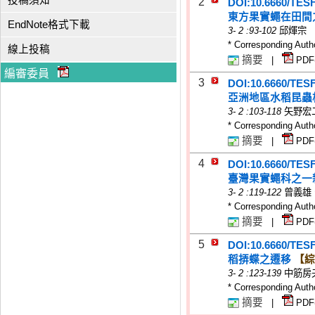
投稿須知
2
DOI:10.6660/TES
東方果實蠅在田間
EndNote格式下載
3
-
2
:93-102
邱煇宗
* Corresponding Auth
線上投稿
摘要
|
PDF
編審委員
3
DOI:10.6660/TES
亞洲地區水稻昆蟲相
3
-
2
:103-118
矢野宏
* Corresponding Auth
摘要
|
PDF
4
DOI:10.6660/TES
臺灣果實蠅科之一
3
-
2
:119-122
曾義雄
* Corresponding Auth
摘要
|
PDF
5
DOI:10.6660/TES
稻挵蝶之遷移
【綜
3
-
2
:123-139
中筋房
* Corresponding Auth
摘要
|
PDF