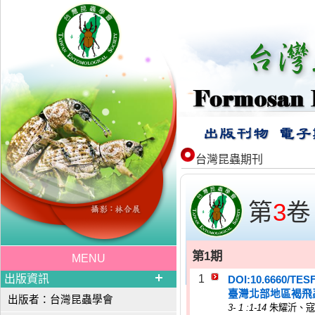
台灣昆蟲期刊
第
3
卷
第1期
MENU
出版資訊
1
DOI:10.6660/TES
臺灣北部地區褐飛蝨(N
出版者：台灣昆蟲學會
3
-
1
:1-14
朱耀沂、寇