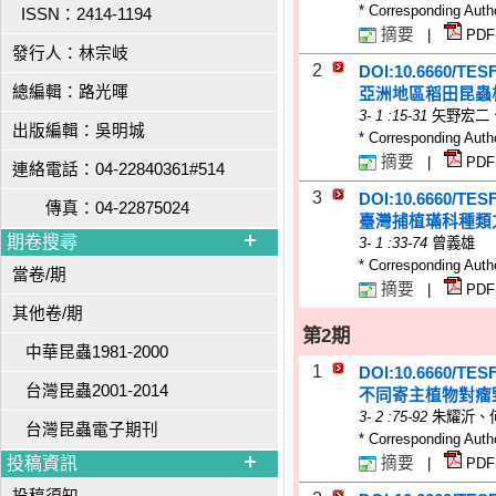
* Corresponding Auth
ISSN：2414-1194
摘要
|
PDF
發行人：林宗岐
2
DOI:10.6660/TES
總編輯：路光暉
亞洲地區稻田昆蟲
3
-
1
:15-31
矢野宏二
出版編輯：吳明城
* Corresponding Auth
摘要
|
PDF
連絡電話：04-22840361#514
3
DOI:10.6660/TES
傳真：04-22875024
臺灣捕植璊科種類
期卷搜尋
3
-
1
:33-74
曾義雄
* Corresponding Auth
當卷/期
摘要
|
PDF
其他卷/期
第2期
中華昆蟲1981-2000
1
DOI:10.6660/TES
台灣昆蟲2001-2014
不同寄主植物對瘤
3
-
2
:75-92
朱耀沂、
台灣昆蟲電子期刊
* Corresponding Auth
投稿資訊
摘要
|
PDF