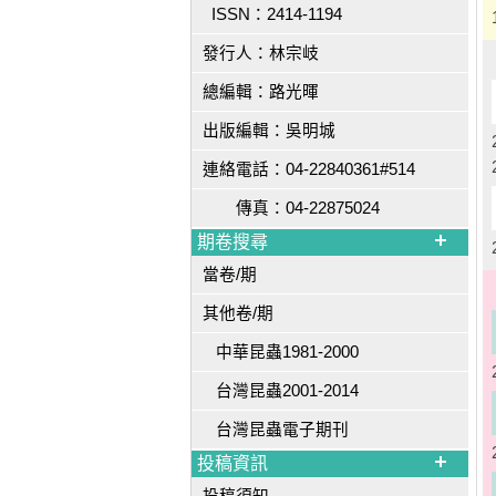
ISSN：2414-1194
發行人：林宗岐
總編輯：路光暉
出版編輯：吳明城
連絡電話：04-22840361#514
傳真：04-22875024
期卷搜尋
當卷/期
其他卷/期
中華昆蟲1981-2000
台灣昆蟲2001-2014
台灣昆蟲電子期刊
投稿資訊