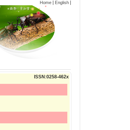
|
|
Home
English
ISSN:0258-462x