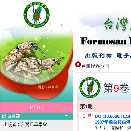
台灣昆蟲期刊
第
9
卷
第1期
MENU
出版資訊
1
DOI:10.6660/TES
1987年飛蝨類
出版者：台灣昆蟲學會
9
-
1
:1-11
劉清和、鄭