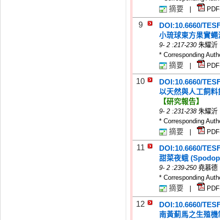
摘要
|
PDF
9
DOI:10.6660/TES
小琉球東方果實蠅
9
-
2
:217-230
朱耀沂
* Corresponding Auth
摘要
|
PDF
10
DOI:10.6660/TES
以天然與人工飼料飼育斜
【研究報告】
9
-
2
:231-238
朱耀沂
* Corresponding Auth
摘要
|
PDF
11
DOI:10.6660/TES
甜菜夜蛾 (Spodo
9
-
2
:239-250
堯慕德
* Corresponding Auth
摘要
|
PDF
12
DOI:10.6660/TES
南黃薊馬之生殖機