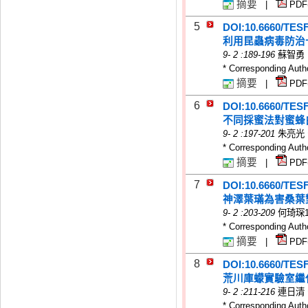
摘要
|
PDF
5
DOI:10.6660/TES
利用昆蟲病毒防治
9
-
2
:189-196
蘇智勇
* Corresponding Auth
摘要
|
PDF
6
DOI:10.6660/TES
不同採蜜法對蜜蜂
9
-
2
:197-201
朱亮光
* Corresponding Auth
摘要
|
PDF
7
DOI:10.6660/TES
神澤葉璊為害桑葉
9
-
2
:203-209
何琦琛
* Corresponding Auth
摘要
|
PDF
8
DOI:10.6660/TES
荒川庫蠓實驗室繼
9
-
2
:211-216
連日清
* Corresponding Auth