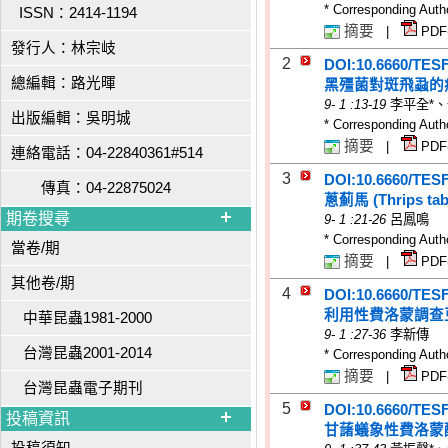
* Corresponding Auth
ISSN：2414-1194
摘要
|
PDF
發行人：林宗岐
2
DOI:10.6660/TES
總編輯：路光暉
黑殭菌對斑飛蝨的
9
-
1
:13-19
李平全*
出版編輯：吳明城
* Corresponding Auth
摘要
|
PDF
連絡電話：04-22840361#514
3
DOI:10.6660/TES
傳真：04-22875024
蔥薊馬 (Thrips 
期卷搜尋
9
-
1
:21-26
呂鳳鳴
* Corresponding Auth
當卷/期
摘要
|
PDF
其他卷/期
4
DOI:10.6660/TES
利用性費洛蒙調查
中華昆蟲1981-2000
9
-
1
:27-36
李新傳
台灣昆蟲2001-2014
* Corresponding Auth
摘要
|
PDF
台灣昆蟲電子期刊
5
DOI:10.6660/TES
投稿資訊
甘藷蟻象性費洛蒙