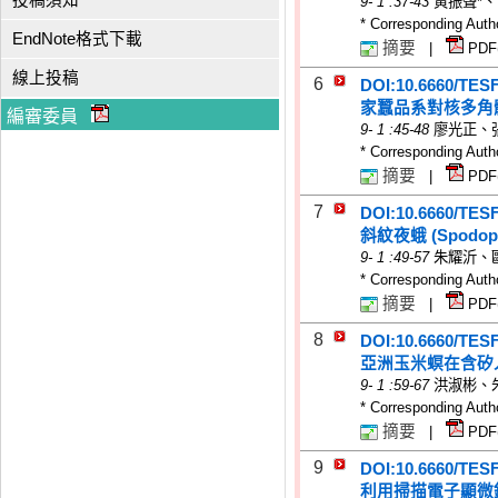
投稿須知
9
-
1
:37-43
黃振聲*、
* Corresponding Auth
EndNote格式下載
摘要
|
PDF
線上投稿
6
DOI:10.6660/TES
家蠶品系對核多角
編審委員
9
-
1
:45-48
廖光正、
* Corresponding Auth
摘要
|
PDF
7
DOI:10.6660/TES
斜紋夜蛾 (Spodop
9
-
1
:49-57
朱耀沂、
* Corresponding Auth
摘要
|
PDF
8
DOI:10.6660/TES
亞洲玉米螟在含矽
9
-
1
:59-67
洪淑彬、
* Corresponding Auth
摘要
|
PDF
9
DOI:10.6660/TES
利用掃描電子顯微鏡研究