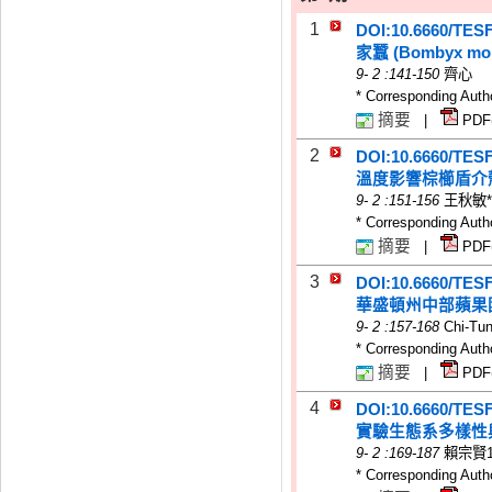
1
DOI:10.6660/TES
家蠶 (Bombyx m
9
-
2
:141-150
齊心
* Corresponding Auth
摘要
|
PDF
2
DOI:10.6660/TES
溫度影響棕櫛盾介
9
-
2
:151-156
王秋敏
* Corresponding Auth
摘要
|
PDF
3
DOI:10.6660/TES
華盛頓州中部蘋果
9
-
2
:157-168
Chi-Tun
* Corresponding Auth
摘要
|
PDF
4
DOI:10.6660/TES
實驗生態系多樣性
9
-
2
:169-187
賴宗賢
* Corresponding Auth