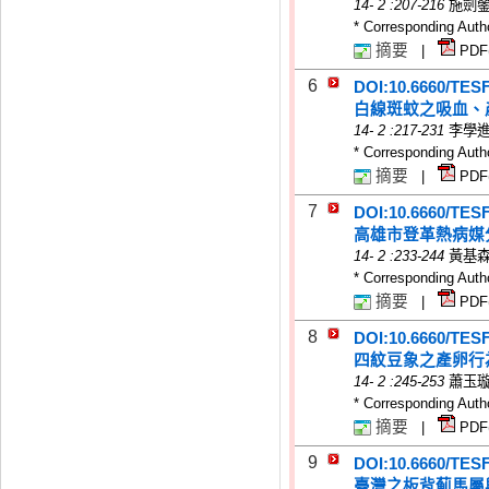
14
-
2
:207-216
施劍
* Corresponding Auth
摘要
|
PDF
6
DOI:10.6660/TES
白線斑蚊之吸血、
14
-
2
:217-231
李學
* Corresponding Auth
摘要
|
PDF
7
DOI:10.6660/TES
高雄市登革熱病媒
14
-
2
:233-244
黃基
* Corresponding Auth
摘要
|
PDF
8
DOI:10.6660/TES
四紋豆象之產卵行
14
-
2
:245-253
蕭玉
* Corresponding Auth
摘要
|
PDF
9
DOI:10.6660/TES
臺灣之板背薊馬屬