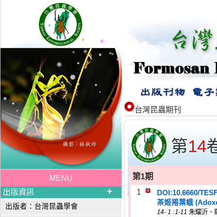
台灣昆蟲期刊
第
14
第1期
MENU
出版資訊
1
DOI:10.6660/TES
茶姬捲葉蛾 (Adoxo
出版者：台灣昆蟲學會
14
-
1
:1-11
朱耀沂、