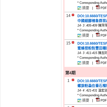
* Corresponding Auth
摘要
|
PDF
14
DOI:10.6660/TES
中國細腳椿象群昆蟲
14
-
3
:405-409
陳萍萍、
* Corresponding Auth
摘要
|
PDF
15
DOI:10.6660/TES
蜜蜂授粉對豐田種蕎麥 (
14
-
3
:411-415
陳吉
* Corresponding Auth
摘要
|
PDF
第4期
1
DOI:10.6660/TES
螺旋粉蝨在番石榴
14
-
4
:421-431
溫宏
* Corresponding Auth
摘要
|
PDF