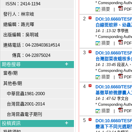
* Corresponding Auth
ISSN：2414-1194
摘要
|
PDF
發行人：林宗岐
2
DOI:10.6660/TES
總編輯：路光暉
白線斑蚊卵、幼蟲
14
-
1
:13-32
李學進
出版編輯：吳明城
* Corresponding Auth
摘要
|
PDF
連絡電話：04-22840361#514
3
DOI:10.6660/TES
傳真：04-22875024
台灣甜菜夜蛾核多
期卷搜尋
14
-
1
:33-45
段淑人
* Corresponding Auth
當卷/期
摘要
|
PDF
其他卷/期
4
DOI:10.6660/TES
基徵草蛉微膠囊人
中華昆蟲1981-2000
14
-
1
:47-52
李文台
台灣昆蟲2001-2014
* Corresponding Auth
摘要
|
PDF
台灣昆蟲電子期刊
5
DOI:10.6660/TES
投稿資訊
變溫下不同光週期