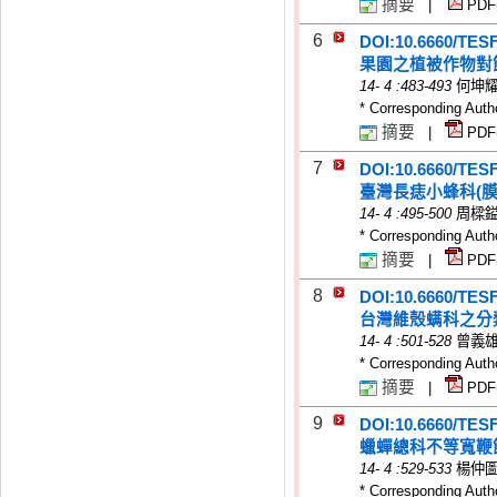
摘要
|
PDF
6
DOI:10.6660/TES
果園之植被作物對
14
-
4
:483-493
何坤
* Corresponding Auth
摘要
|
PDF
7
DOI:10.6660/TES
臺灣長痣小蜂科(
14
-
4
:495-500
周樑
* Corresponding Auth
摘要
|
PDF
8
DOI:10.6660/TES
台灣維殼螨科之分
14
-
4
:501-528
曾義
* Corresponding Auth
摘要
|
PDF
9
DOI:10.6660/TES
蠟蟬總科不等寬鞭節
14
-
4
:529-533
楊仲
* Corresponding Auth