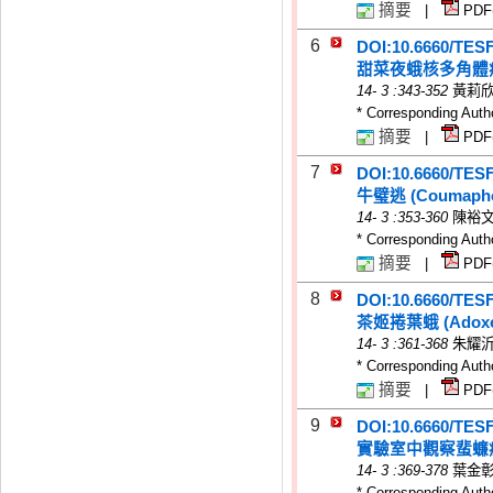
摘要
|
PDF
6
DOI:10.6660/TES
甜菜夜蛾核多角體
14
-
3
:343-352
黃莉
* Corresponding Auth
摘要
|
PDF
7
DOI:10.6660/TES
牛璧逃 (Coumaph
14
-
3
:353-360
陳裕
* Corresponding Auth
摘要
|
PDF
8
DOI:10.6660/TES
茶姬捲葉蛾 (Adox
14
-
3
:361-368
朱耀
* Corresponding Auth
摘要
|
PDF
9
DOI:10.6660/TES
實驗室中觀察蜚蠊瘦蜂 (E
14
-
3
:369-378
葉金
* Corresponding Auth