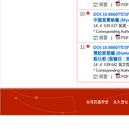
摘要
|
PDF
10
DOI:10.6660/TES
中國真蕈蚋屬 (My
14
-
4
:535-537
吳鴻
* Corresponding Auth
摘要
|
PDF
11
DOI:10.6660/TES
雙紋姬蜚蠊 (Blattel
態比較 (蜚蠊目：
14
-
4
:539-542
吳文
* Corresponding Auth
摘要
|
PDF
台灣昆蟲學會 永久會址：