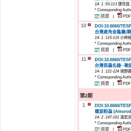
14
-
1
:93-113
康世昌
* Corresponding Auth
摘要
|
PDF
10
DOI:10.6660/TES
台灣產角金龜屬(
14
-
1
:115-119
小林
* Corresponding Auth
摘要
|
PDF
11
DOI:10.6660/TES
台灣昆蟲名錄─鞘
14
-
1
:121-124
境野
* Corresponding Auth
摘要
|
PDF
第2期
1
DOI:10.6660/TES
螺旋粉蝨 (Aleurod
14
-
2
:147-161
溫宏
* Corresponding Auth
摘要
|
PDF