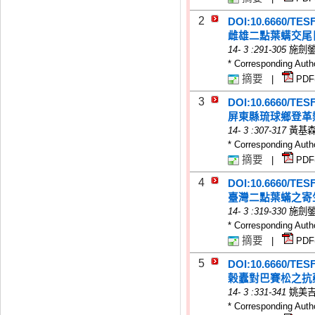
2
DOI:10.6660/TES
雌雄二點葉螨交尾
14
-
3
:291-305
施劍
* Corresponding Auth
摘要
|
PDF
3
DOI:10.6660/TES
屏東縣琉球鄉登革
14
-
3
:307-317
黃基
* Corresponding Auth
摘要
|
PDF
4
DOI:10.6660/TES
臺灣二點葉蟎之寄生性蟲
14
-
3
:319-330
施劍
* Corresponding Auth
摘要
|
PDF
5
DOI:10.6660/TES
榖蠹對巴賽松之抗
14
-
3
:331-341
姚美
* Corresponding Auth