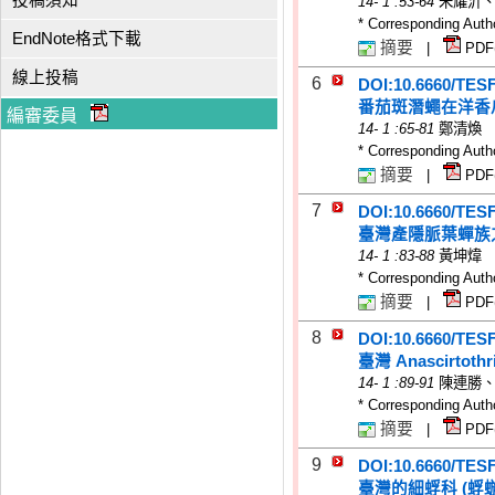
投稿須知
14
-
1
:53-64
朱耀沂
* Corresponding Auth
EndNote格式下載
摘要
|
PDF
線上投稿
6
DOI:10.6660/TES
番茄斑潛蠅在洋香
編審委員
14
-
1
:65-81
鄭清煥
* Corresponding Auth
摘要
|
PDF
7
DOI:10.6660/TES
臺灣產隱脈葉蟬族
14
-
1
:83-88
黃坤煒
* Corresponding Auth
摘要
|
PDF
8
DOI:10.6660/TES
臺灣 Anascirto
14
-
1
:89-91
陳連勝
* Corresponding Auth
摘要
|
PDF
9
DOI:10.6660/TES
臺灣的細蜉科 (蜉