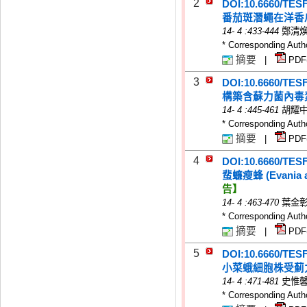
2
DOI:10.6660/TES
番茄斑潛蠅在洋香
14
-
4
:433-444
鄭清
* Corresponding Auth
摘要
|
PDF
3
DOI:10.6660/TES
構築含蘇力菌內毒
14
-
4
:445-461
胡耀
* Corresponding Auth
摘要
|
PDF
4
DOI:10.6660/TES
蜚蠊瘦蜂 (Evania a
告】
14
-
4
:463-470
葉金
* Corresponding Auth
摘要
|
PDF
5
DOI:10.6660/TES
小菜蛾細胞株受薊
14
-
4
:471-481
史惟
* Corresponding Auth